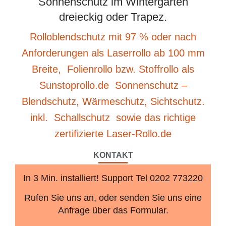
Sonnenschutz im Wintergarten
dreieckig oder Trapez.
Rolloblendschutz mit 97 % oder nach
Anforderungen als Laserrollo ab 100 mm
Breite, Folienrollo bzw. Stoffrollo als
Sunstoprollo.de Sonnenschutz –
Blendschutz, Wärmeschutz, Sichtschutz.
inkl. Schallschutz sowie das richtige
zertifizierte Laser-Rollo.de
KONTAKT
In 3 Min. installiert! Support Tel 0202 773220
Rufen Sie uns an, oder senden Sie uns eine
Anfrage über das Formular.