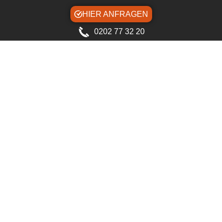
HIER ANFRAGEN
0202 77 32 20
Sonnenschutz + Rollo-Blendschutz +
Wärmeschutz + Schallschutz