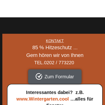
KONTAKT
85 % Hitzeschutz ...
Gern hören wir von Ihnen
TEL.0202 / 773220
Zum Formular
Interessantes dabei? z.B.
www.Wintergarten.cool
…alles für