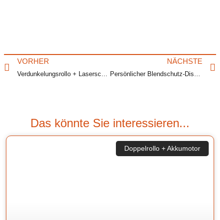
VORHER
NÄCHSTE
Verdunkelungsrollo + Laserschutzrollos mit Laserschutzstoff Klasse 1-4 Labor-Türe mit Türausschnitt ab 100 mm
Persönlicher Blendschutz-Display hinter dem Bildschirm als Displayblendschutz für den Arbeitslplatz im Büro am PC
Das könnte Sie interessieren...
Doppelrollo + Akkumotor