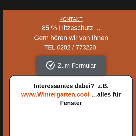
KONTAKT
85 % Hitzeschutz ...
Gern hören wir von Ihnen
TEL.0202 / 773220
Zum Formular
Interessantes dabei? z.B.
www.Wintergarten.cool
…alles für
Fenster