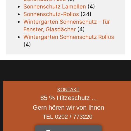
Sonnenschutz Lamellen
(4)
Sonnenschutz-Rollos
(24)
Wintergarten Sonnenschutz – für
Fenster, Glasdächer
(4)
Wintergarten Sonnenschutz Rollos
(4)
KONTAKT
85 % Hitzeschutz ...
Gern hören wir von Ihnen
TEL.0202 / 773220