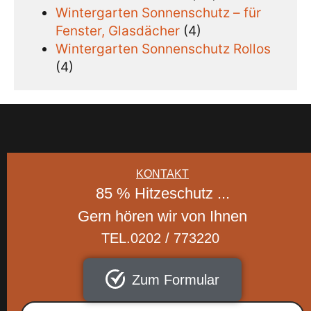
Wintergarten Sonnenschutz – für
Fenster, Glasdächer
(4)
Wintergarten Sonnenschutz Rollos
(4)
KONTAKT
85 % Hitzeschutz ...
Gern hören wir von Ihnen
TEL.0202 / 773220
Zum Formular