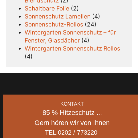
Blendschutz
(2)
Schaltbare Folie
(2)
Sonnenschutz Lamellen
(4)
Sonnenschutz-Rollos
(24)
Wintergarten Sonnenschutz – für
Fenster, Glasdächer
(4)
Wintergarten Sonnenschutz Rollos
(4)
KONTAKT
85 % Hitzeschutz ...
Gern hören wir von Ihnen
TEL.0202 / 773220