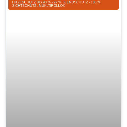
HITZESCHUTZ BIS 90 % - 97 % BLENDSCHUTZ - 100 %
SICHTSCHUTZ : MUKLTIROLLO®