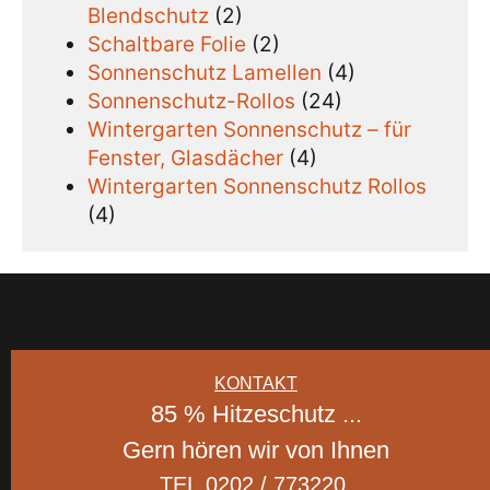
Blendschutz
(2)
Schaltbare Folie
(2)
Sonnenschutz Lamellen
(4)
Sonnenschutz-Rollos
(24)
Wintergarten Sonnenschutz – für
Fenster, Glasdächer
(4)
Wintergarten Sonnenschutz Rollos
(4)
KONTAKT
85 % Hitzeschutz ...
Gern hören wir von Ihnen
TEL.0202 / 773220